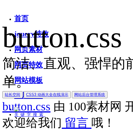
首页
button.css
jquery特效
网页素材
简洁、直观、强悍的前
网页特效
单。
网站模板
图片素材
站长空间
CSS3 动画大全在线演示
网站后台管理系统
button.css
由
100素材网
关键字搜索
欢迎给我们
留言
哦！