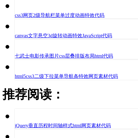
css3网页2级导航栏菜单过度动画特效代码
canvas文字悬空3d旋转动画特效JavaScript代码
七武士电影传承图片css层叠排版布局html代码
html5css3二级下拉菜单导航条特效网页素材代码
推荐阅读：
jQuery垂直历程时间轴样式html网页素材代码