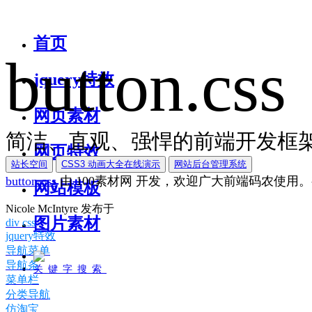
首页
button.css
jquery特效
网页素材
简洁、直观、强悍的前端开发框架
网页特效
站长空间
CSS3 动画大全在线演示
网站后台管理系统
button.css
由
100素材网
开发，欢迎广大前端码农使用。
网站模板
Nicole McIntyre
发布于
图片素材
div css
jquery特效
导航菜单
导航条
关键字搜索
菜单栏
分类导航
仿淘宝