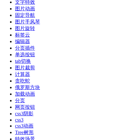
文字特效
图片动画
固定导航
图片手风琴
图片旋转
标签云
编辑器
分页插件
单选按钮
tab切换
图片裁剪
计算器
贪吃蛇
俄罗斯方块
加载动画
分页
网页按钮
css3阴影
css3
css3动画
Tree树形
特效场景