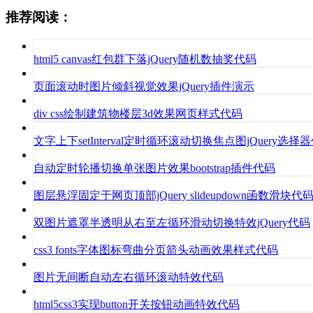
推荐阅读：
html5 canvas红包群下落jQuery随机数抽奖代码
页面滚动时图片倾斜视觉效果jQuery插件演示
div css绘制建筑物楼层3d效果网页样式代码
文字上下setInterval定时循环滚动切换焦点图jQuery选择
自动定时轮播切换单张图片效果bootstrap插件代码
图层悬浮固定于网页顶部jQuery slideupdown函数滑块代
双图片遮罩半透明从右至左循环滑动切换特效jQuery代码
css3 fonts字体图标弯曲分页箭头动画效果样式代码
图片无间断自动左右循环滚动特效代码
html5css3实现button开关按钮动画特效代码