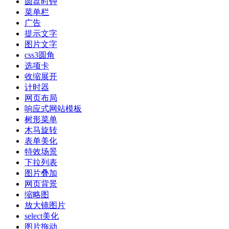
圆盘时钟
菜单栏
广告
提示文字
图片文字
css3圆角
选项卡
收缩展开
计时器
网页布局
响应式网站模板
树形菜单
木马旋转
表单美化
特效场景
下拉列表
图片叠加
网页背景
缩略图
放大镜图片
select美化
图片拖动