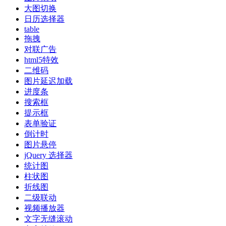
大图切换
日历选择器
table
拖拽
对联广告
html5特效
二维码
图片延迟加载
进度条
搜索框
提示框
表单验证
倒计时
图片悬停
jQuery 选择器
统计图
柱状图
折线图
二级联动
视频播放器
文字无缝滚动