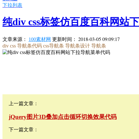
下拉列表
纯div css标签仿百度百科网
更新时间：
2018-03-05 09:09:17
文章来源：
100素材网
div css
导航条代码
css导航条
导航条设计
导航条
上一篇文章：
jQuery图片3D叠加点击循环切换效果代码
下一篇文章：