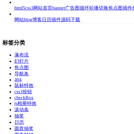
html5css3网站首页banner广告图循环轮播切换焦点图插
网站blog博客日历插件源码下载
标签分类
瀑布流
幻灯片
焦点图
导航条
404
鼠标特效
css3按钮
checkBox
js相册特效
滚动条
抽奖
日历
圆盘抽奖