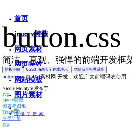
首页
button.css
jquery特效
网页素材
简洁、直观、强悍的前端开发框架
网页特效
站长空间
CSS3 动画大全在线演示
网站后台管理系统
button.css
由
100素材网
开发，欢迎广大前端码农使用。
网站模板
Nicole McIntyre
发布于
图片素材
svg
jquery特效
图表与图形
Tree树形
关键字搜索
分类导航
svg