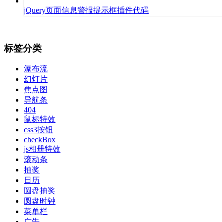
jQuery页面信息警报提示框插件代码
标签分类
瀑布流
幻灯片
焦点图
导航条
404
鼠标特效
css3按钮
checkBox
js相册特效
滚动条
抽奖
日历
圆盘抽奖
圆盘时钟
菜单栏
广告