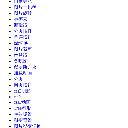
固定导航
图片手风琴
图片旋转
标签云
编辑器
分页插件
单选按钮
tab切换
图片裁剪
计算器
贪吃蛇
俄罗斯方块
加载动画
分页
网页按钮
css3阴影
css3
css3动画
Tree树形
特效场景
渐变背景
图片渐变切换