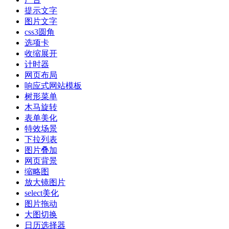
提示文字
图片文字
css3圆角
选项卡
收缩展开
计时器
网页布局
响应式网站模板
树形菜单
木马旋转
表单美化
特效场景
下拉列表
图片叠加
网页背景
缩略图
放大镜图片
select美化
图片拖动
大图切换
日历选择器