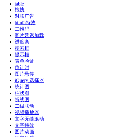
table
拖拽
对联广告
html5特效
二维码
图片延迟加载
进度条
搜索框
提示框
表单验证
倒计时
图片悬停
jQuery 选择器
统计图
柱状图
折线图
二级联动
视频播放器
文字无缝滚动
文字特效
图片动画