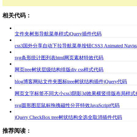
相关代码：
文件夹树形导航菜单样式jQuery插件代码
css3国外分享自动下拉导航菜单按钮CSS3 Animated Navigation M
svg条形统计图列表html网页素材特效代码
网页tree树状层级结构排版div css样式代码
blog博客网站文件夹图标tree树状结构插件jQuery代码
网页文字标签不同大小css3阴影3d效果横竖排版布局样式
svg圆形图层鼠标拖拽磁性分开特效JavaScript代码
jQuery CheckBox tree树状结构全选全取消插件代码
推荐阅读：