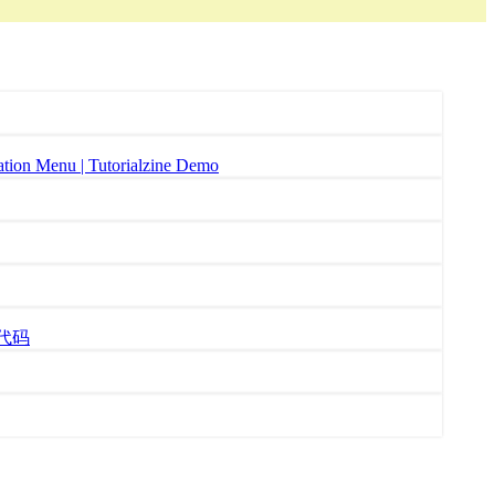
enu | Tutorialzine Demo
代码