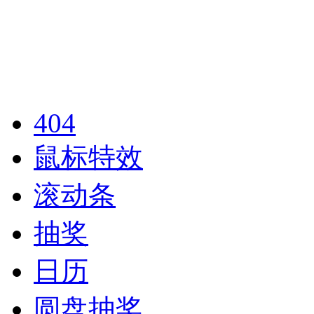
404
鼠标特效
滚动条
抽奖
日历
圆盘抽奖