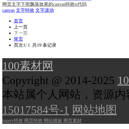
网页文字下雨飘落效果的canvas特效js代码
canvas
文字特效
文字滚动
首页
上一页
下一页
尾页
页次1/ 1 共19 条记录
100素材网
Copyright @ 2014-2025
10
本站属个人网站，资源内
15017584号-1
网站地图
jquery特效
网页特效
网站模板
网页素材