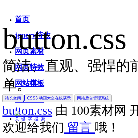
首页
button.css
jquery特效
网页素材
简洁、直观、强悍的前
网页特效
单。
网站模板
图片素材
站长空间
CSS3 动画大全在线演示
网站后台管理系统
button.css
由
100素材网
关键字搜索
欢迎给我们
留言
哦！