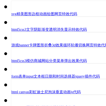
svg精美图形边框动画绘图网页特效代码
html5css3文字阴影渐变透明消失显示特效代码
游戏banner卡牌图形折叠3d效果循环轮播切换网页特效代
html5css3模仿商城网站分类菜单弹出效果代码
form表单input文本框日期和时间选择器jquery插件代码
html canvas彩虹迪士尼泡沫垂直动画js代码