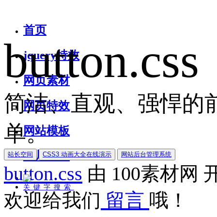
首页
button.css
jquery特效
网页素材
简洁、直观、强悍的前
网页特效
单。
网站模板
图片素材
站长空间
CSS3 动画大全在线演示
网站后台管理系统
button.css
由
100素材网
关键字搜索
欢迎给我们
留言
哦！