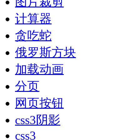
图片裁剪
计算器
贪吃蛇
俄罗斯方块
加载动画
分页
网页按钮
css3阴影
css3