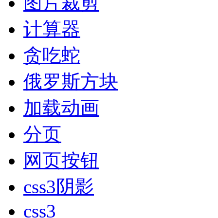
图片裁剪
计算器
贪吃蛇
俄罗斯方块
加载动画
分页
网页按钮
css3阴影
css3