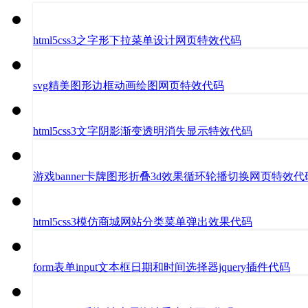
html5css3之字形下拉菜单设计网页特效代码
svg精美图形边框动画绘图网页特效代码
html5css3文字阴影渐变透明消失显示特效代码
游戏banner卡牌图形折叠3d效果循环轮播切换网页特效代
html5css3模仿商城网站分类菜单弹出效果代码
form表单input文本框日期和时间选择器jquery插件代码