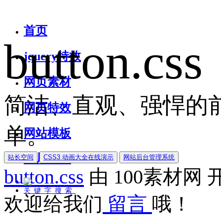
首页
button.css
jquery特效
网页素材
简洁、直观、强悍的前
网页特效
单。
网站模板
图片素材
站长空间
CSS3 动画大全在线演示
网站后台管理系统
button.css
由
100素材网
关键字搜索
欢迎给我们
留言
哦！