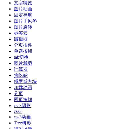
文字特效
图片动画
固定导航
图片手风琴
图片旋转
标签云
编辑器
分页插件
单选按钮
tab切换
图片裁剪
计算器
贪吃蛇
俄罗斯方块
加载动画
分页
网页按钮
css3阴影
css3
css3动画
Tree树形
特效场景