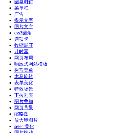
圆盘时钟
菜单栏
广告
提示文字
图片文字
css3圆角
选项卡
收缩展开
计时器
网页布局
响应式网站模板
树形菜单
木马旋转
表单美化
特效场景
下拉列表
图片叠加
网页背景
缩略图
放大镜图片
select美化
图片拖动