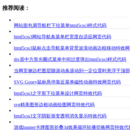
推荐阅读：
网站面包屑导航栏下拉菜单html5css3样式代码
html5css3网站导航条菜单栏宽度自适应网页代码
html5css3鼠标点击导航菜单背景波浪动画边框移动特效
div居中方形光圈式菜单中间过度弹出html5css3样式代码
当网页侧边栏图层随滚动条滚动到一定位置时悬浮于顶部jq
SVG Gooey鼠标悬停靠近菜单磁性动画特效网页代码
html5css3之字形下拉菜单设计网页特效代码
svg精美图形边框动画绘图网页特效代码
html5css3文字阴影渐变透明消失显示特效代码
游戏banner卡牌图形折叠3d效果循环轮播切换网页特效代