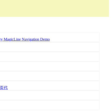
MagicLine Navigation Demo
网页代