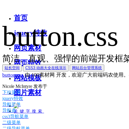
首页
button.css
jquery特效
网页素材
简洁、直观、强悍的前端开发框架
网页特效
站长空间
CSS3 动画大全在线演示
网站后台管理系统
button.css
由
100素材网
开发，欢迎广大前端码农使用。
网站模板
Nicole McIntyre
发布于
图片素材
下拉菜单
jquery特效
导航菜单
导航条
关键字搜索
css3导航菜单
二级菜单
二级导航菜单