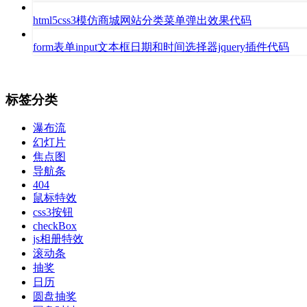
html5css3模仿商城网站分类菜单弹出效果代码
form表单input文本框日期和时间选择器jquery插件代码
标签分类
瀑布流
幻灯片
焦点图
导航条
404
鼠标特效
css3按钮
checkBox
js相册特效
滚动条
抽奖
日历
圆盘抽奖