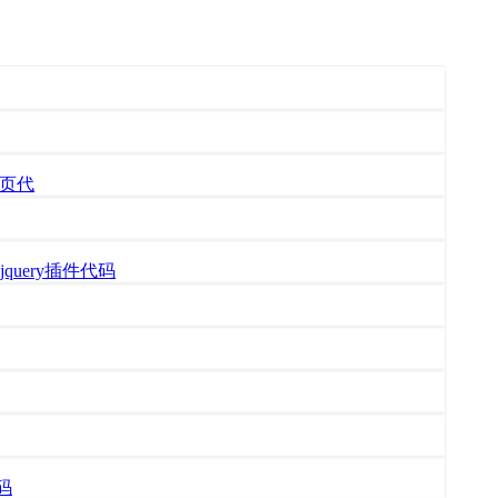
网页代
uery插件代码
码