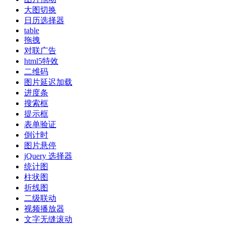
大图切换
日历选择器
table
拖拽
对联广告
html5特效
二维码
图片延迟加载
进度条
搜索框
提示框
表单验证
倒计时
图片悬停
jQuery 选择器
统计图
柱状图
折线图
二级联动
视频播放器
文字无缝滚动