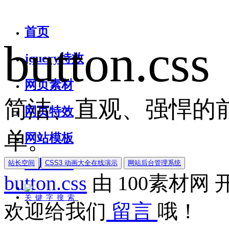
首页
button.css
jquery特效
网页素材
简洁、直观、强悍的前
网页特效
单。
网站模板
图片素材
站长空间
CSS3 动画大全在线演示
网站后台管理系统
button.css
由
100素材网
关键字搜索
欢迎给我们
留言
哦！