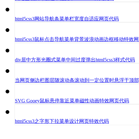
html5css3网站导航条菜单栏宽度自适应网页代码
html5css3鼠标点击导航菜单背景波浪动画边框移动特效
div居中方形光圈式菜单中间过度弹出html5css3样式代码
当网页侧边栏图层随滚动条滚动到一定位置时悬浮于顶部jq
SVG Gooey鼠标悬停靠近菜单磁性动画特效网页代码
html5css3之字形下拉菜单设计网页特效代码