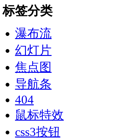
标签分类
瀑布流
幻灯片
焦点图
导航条
404
鼠标特效
css3按钮